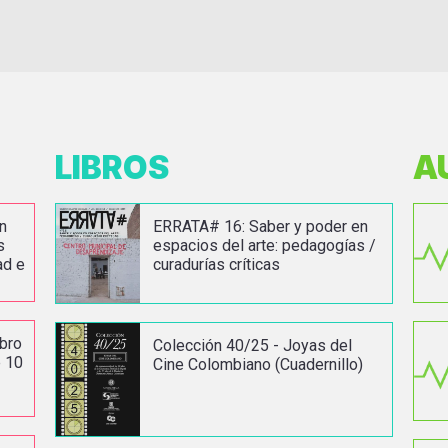
LIBROS
A
n
ERRATA# 16: Saber y poder en
s
espacios del arte: pedagogías /
ad e
curadurías críticas
ibro
Colección 40/25 - Joyas del
e 10
Cine Colombiano (Cuadernillo)