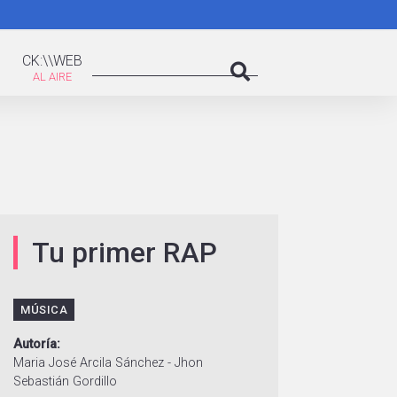
K:\WEB
Search
CK:\\WEB
Search
Tu primer RAP
MÚSICA
Autoría
Maria José Arcila Sánchez - Jhon
Sebastián Gordillo