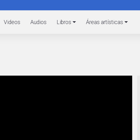
Pasar
al
C
contenido
Videos
Audios
Libros
Áreas artísticas
principal