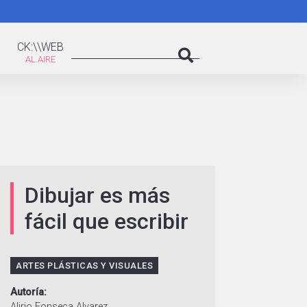
K:\WEB
Search
CK:\\WEB
Search
Dibujar es más
fácil que escribir
ARTES PLÁSTICAS Y VISUALES
Autoría
Alirio Fonseca Alvarez