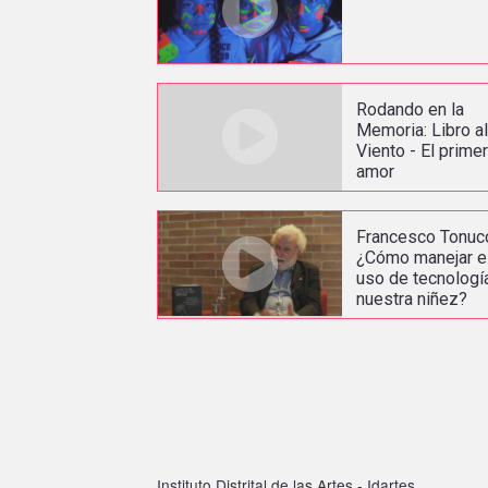
Rodando en la
Memoria: Libro a
Viento - El prime
amor
Francesco Tonucc
¿Cómo manejar e
uso de tecnologí
nuestra niñez?
Instituto Distrital de las Artes - Idartes