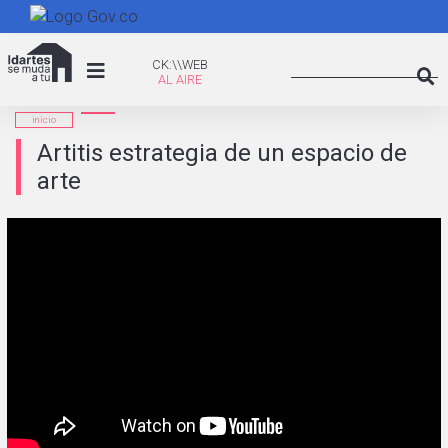
Pasar
al
Search
contenido
CK:\WEB
CK:\\WEB
principal
Searc
inicio
Artitis estrategia de un espacio de
arte