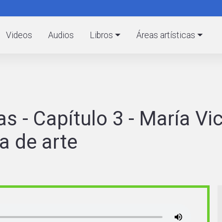
Pasar
al
C
contenido
Videos
Audios
Libros
Áreas artísticas
principal
as - Capítulo 3 - María V
ca de arte