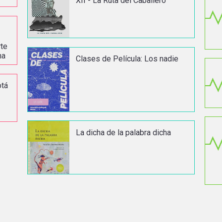
XII - La Ruta del Caballero
rte
na
Clases de Película: Los nadie
otá
z
La dicha de la palabra dicha