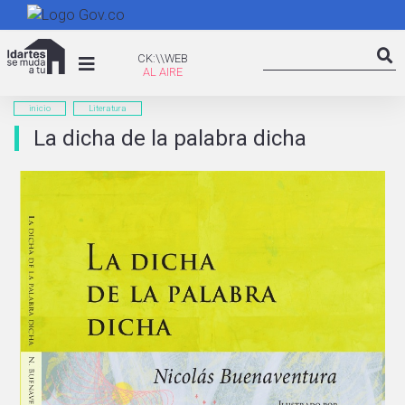
Pasar
al
Search
contenido
CK:\WEB
CK:\\WEB
Searc
principal
inicio
Literatura
La dicha de la palabra dicha