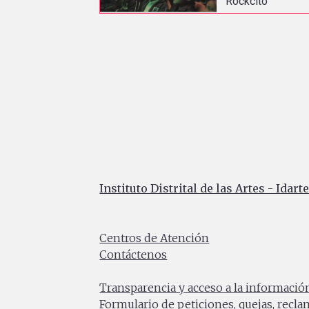
Rockcito
Instituto Distrital de las Artes - Idart
Carrera 8 No. 15 - 46 - Bogotá / Colomb
Horario de atención: Lunes a Viernes 7:0
Centros de Atención
Contáctenos
PBX: (+57) 601 379 5750
Transparencia y acceso a la informació
Formulario de peticiones, quejas, recl