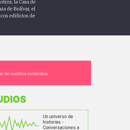
otros, la Casa de
aza de Bolívar, el
cos edificios de
tar de nuestros contenidos.
UDIOS
Un universo de
historias -
Conversaciones a