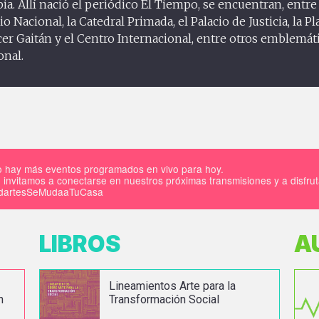
ia. Allí nació el periódico El Tiempo, se encuentran, entre 
io Nacional, la Catedral Primada, el Palacio de Justicia, la Pl
cer Gaitán y el Centro Internacional, entre otros emblemáti
onal.
 hay más eventos programados en vivo para hoy.
 invitamos a conectarse en nuestros próximas transmisiones y a disfru
IdartesSeMudaaTuCasa
LIBROS
A
Lineamientos Arte para la
n
Transformación Social