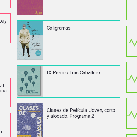
ipay
Caligramas
IX Premio Luis Caballero
on
rios
Clases de Película: Joven, corto
y alocado. Programa 2
ú