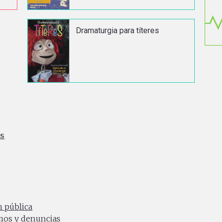
Dramaturgia para títeres
es
ia
0 a.m. a 4:30 p.m.
n pública
amos y denuncias