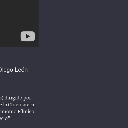
 Diego León
5) dirigido por
de la Cinemateca
trimonio Fílmico
cio”.