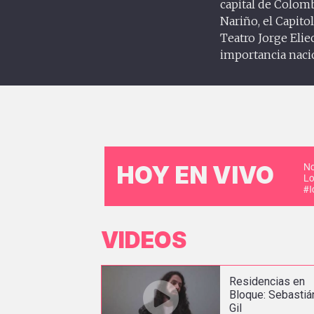
capital de Colomb
Nariño, el Capitol
Teatro Jorge Elie
importancia naci
No
HOY EN VIVO
Lo
#
VIDEOS
Residencias en
Bloque: Sebastiá
Gil