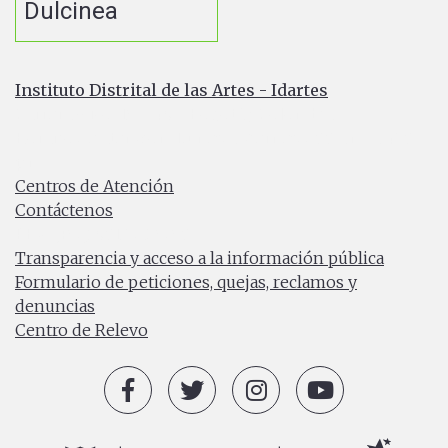
Dulcinea
Instituto Distrital de las Artes - Idartes
Carrera 8 No. 15 - 46 - Bogotá / Colombia
Horario de atención: Lunes a Viernes 7:00 a.m. a 4:30
p.m.
Centros de Atención
Contáctenos
PBX: (+57) 601 379 5750
Transparencia y acceso a la información pública
Formulario de peticiones, quejas, reclamos y
denuncias
Centro de Relevo