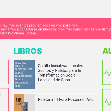
 hay más eventos programados en vivo para hoy.
 invitamos a conectarse en nuestros próximas transmisiones y a disfru
IdartesSeMudaaTuCasa
LIBROS
A
Cartilla Iniciativas Locales:
Sueños y Relatos para la
Transformación Social -
Localidad de Suba
l
Relatoría III Foro Respira el Arte