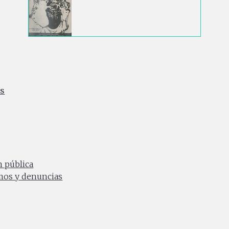
es
ia
0 a.m. a 4:30 p.m.
n pública
amos y denuncias