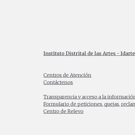
Instituto Distrital de las Artes - Idart
Carrera 8 No. 15 - 46 - Bogotá / Colomb
Horario de atención: Lunes a Viernes 7:0
Centros de Atención
Contáctenos
PBX: (+57) 601 379 5750
Transparencia y acceso a la informació
Formulario de peticiones, quejas, recl
Centro de Relevo