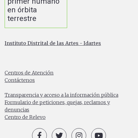
primer humano
en órbita
terrestre
Instituto Distrital de las Artes - Idartes
Carrera 8 No. 15 - 46 - Bogotá / Colombia
Horario de atención: Lunes a Viernes 7:00 a.m. a 4:30
p.m.
Centros de Atención
Contáctenos
PBX: (+57) 601 379 5750
Transparencia y acceso a la información pública
Formulario de peticiones, quejas, reclamos y
denuncias
Centro de Relevo