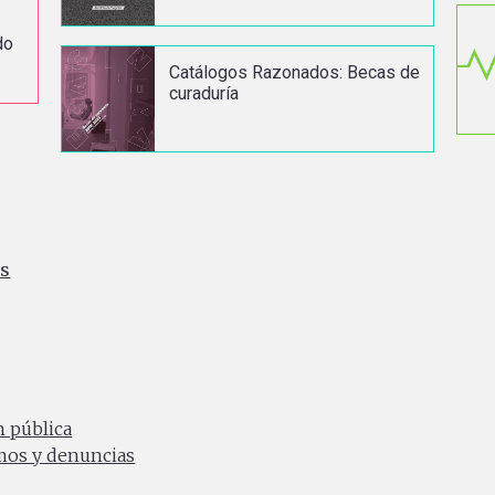
do
Catálogos Razonados: Becas de
curaduría
es
ia
0 a.m. a 4:30 p.m.
n pública
amos y denuncias