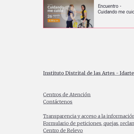
Encuentro -
Cuidando me cui
Instituto Distrital de las Artes - Idart
Carrera 8 No. 15 - 46 - Bogotá / Colomb
Horario de atención: Lunes a Viernes 7:0
Centros de Atención
Contáctenos
PBX: (+57) 601 379 5750
Transparencia y acceso a la informació
Formulario de peticiones, quejas, recl
Centro de Relevo