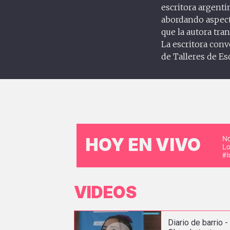
escritora argentin
abordando aspecto
que la autora tra
La escritora conv
de Talleres de Esc
No
HOY EN VIVO
Lo
#
VIDEOS
Diario de barrio -