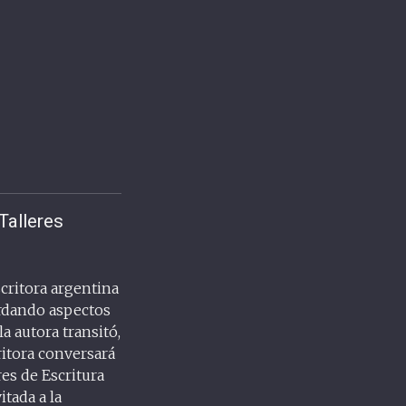
Talleres
scritora argentina
bordando aspectos
la autora transitó,
ritora conversará
res de Escritura
tada a la