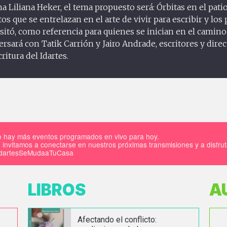
a Liliana Heker, el tema propuesto será: Órbitas en el patio
s que se entrelazan en el arte de vivir para escribir y los
nsitó, como referencia para quienes se inician en el camino 
ersará con Tatik Carrión y Jairo Andrade, escritores y direc
ritura del Idartes.
 hay más eventos programados en vivo para hoy.
 invitamos a conectarse en nuestros próximas transmisiones y a disfru
IdartesSeMudaaTuCasa
LIBROS
A
Afectando el conflicto: