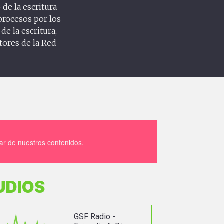
 de la escritura
 procesos por los
de la escritura,
tores de la Red
tar de nuestros contenidos.
UDIOS
GSF Radio -