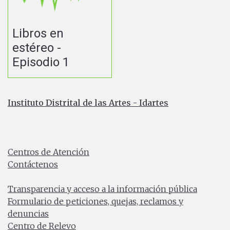
Libros en
estéreo -
Episodio 1
Instituto Distrital de las Artes - Idartes
Carrera 8 No. 15 - 46 - Bogotá / Colombia
Horario de atención: Lunes a Viernes 7:00 a.m. a 4:30
p.m.
Centros de Atención
Contáctenos
PBX: (+57) 601 379 5750
Transparencia y acceso a la información pública
Formulario de peticiones, quejas, reclamos y
denuncias
Centro de Relevo