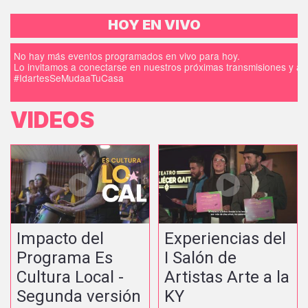
HOY EN VIVO
No hay más eventos programados en vivo para hoy.
Lo invitamos a conectarse en nuestros próximas transmisiones y a d
#IdartesSeMudaaTuCasa
VIDEOS
Impacto del
Experiencias del
Programa Es
I Salón de
Cultura Local -
Artistas Arte a la
Segunda versión
KY