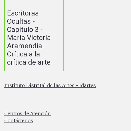
Escritoras
Ocultas -
Capítulo 3 -
María Victoria
Aramendía:
Crítica a la
crítica de arte
Instituto Distrital de las Artes - Idartes
Carrera 8 No. 15 - 46 - Bogotá / Colombia
Horario de atención: Lunes a Viernes 7:00 a.m. a 4:30
p.m.
Centros de Atención
Contáctenos
PBX: (+57) 601 379 5750