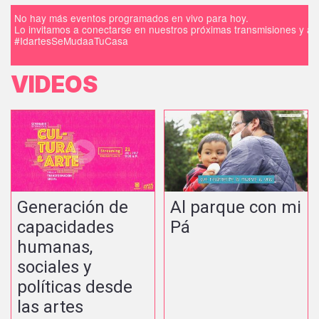
No hay más eventos programados en vivo para hoy.
Lo invitamos a conectarse en nuestros próximas transmisiones y a d
#IdartesSeMudaaTuCasa
VIDEOS
Generación de
Al parque con mi
capacidades
Pá
humanas,
sociales y
políticas desde
las artes