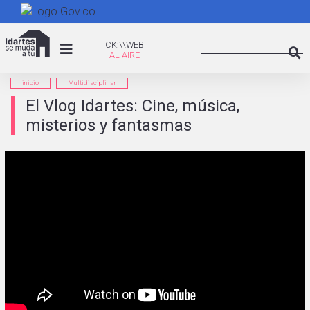
Pasar
al
Search
contenido
CK:\WEB
CK:\\WEB
principal
Searc
inicio
Multidisciplinar
El Vlog Idartes: Cine, música,
misterios y fantasmas