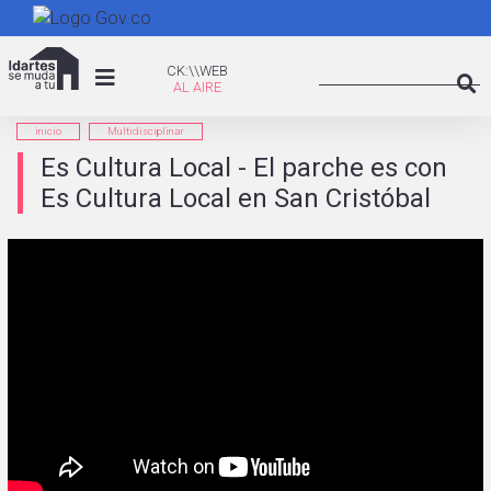
Pasar
al
Search
contenido
CK:\WEB
CK:\\WEB
principal
Searc
inicio
Multidisciplinar
Es Cultura Local - El parche es con
Es Cultura Local en San Cristóbal