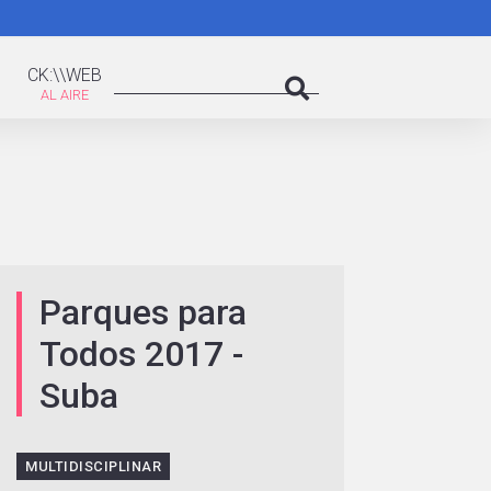
K:\WEB
Search
CK:\\WEB
Search
Parques para
Todos 2017 -
Suba
MULTIDISCIPLINAR