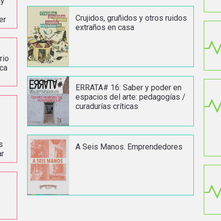
ay
Crujidos, gruñidos y otros ruidos
er
extraños en casa
rio
ica
ERRATA# 16: Saber y poder en
espacios del arte: pedagogías /
curadurías críticas
s
A Seis Manos. Emprendedores
ar
-