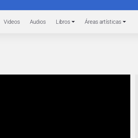
Pasar
al
C
contenido
Videos
Audios
Libros
Áreas artísticas
principal