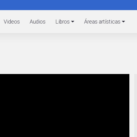
Pasar
al
C
contenido
Videos
Audios
Libros
Áreas artísticas
principal