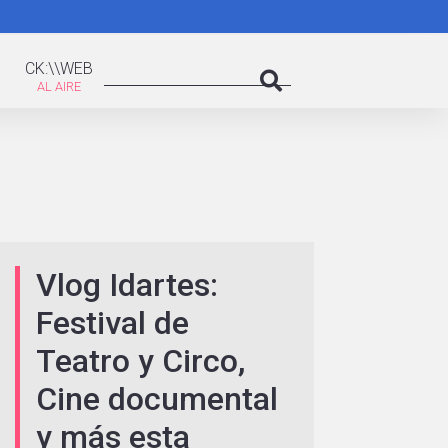
K:\WEB
Search
CK:\\WEB
Search
Vlog Idartes:
Festival de
Teatro y Circo,
Cine documental
y más esta