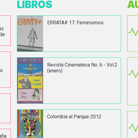
LIBROS
A
ERRATA# 17: Feminismos
ás
 de
Revista Cinemateca No. 6 - Vol.2
io
(enero)
Colombia al Parque 2012
aña