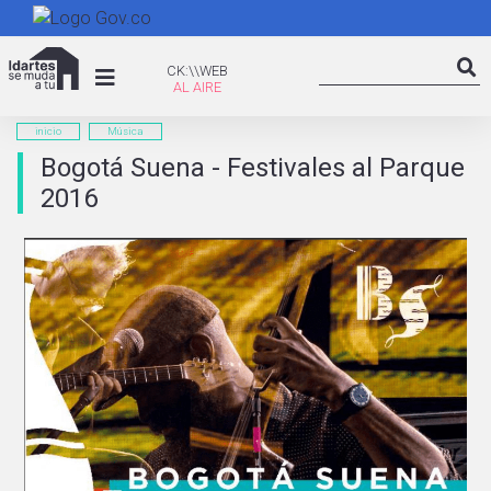
Pasar
al
Search
contenido
CK:\WEB
CK:\\WEB
Searc
principal
inicio
Música
Bogotá Suena - Festivales al Parque
2016