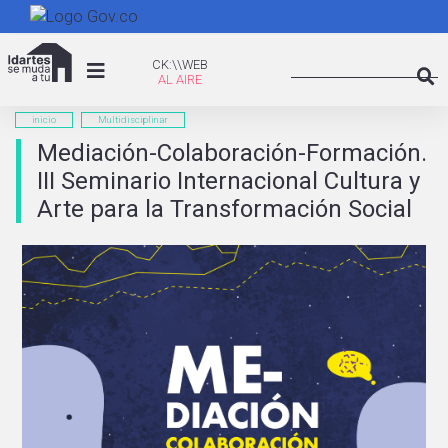
Pasar
al
Search
contenido
CK:\WEB
CK:\\WEB
principal
Searc
inicio
Multidisciplinar
Mediación-Colaboración-Formación.
III Seminario Internacional Cultura y
Arte para la Transformación Social