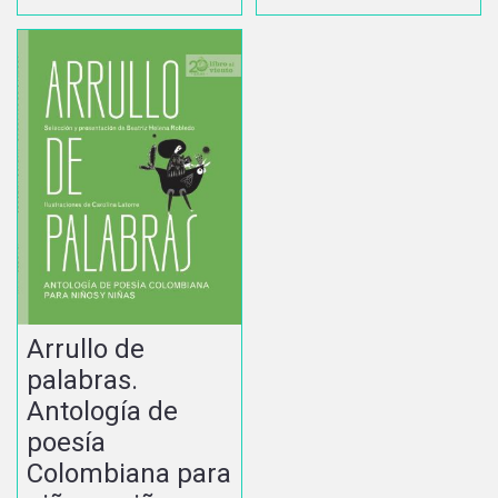
Arrullo de
palabras.
Antología de
poesía
Colombiana para