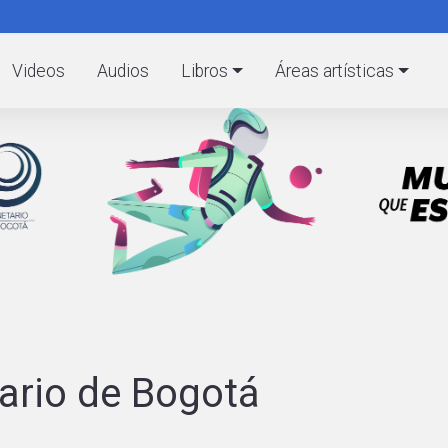
Pasar
al
C
contenido
Videos
Audios
Libros
Áreas artísticas
principal
ario de Bogotá