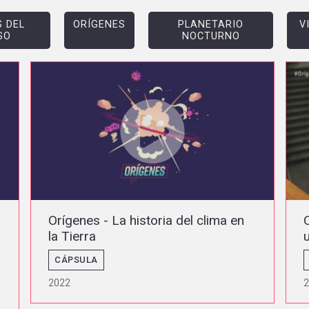
 DEL
ORÍGENES
PLANETARIO
V
SO
NOCTURNO
Orígenes - La historia del clima en
la Tierra
CÁPSULA
2022