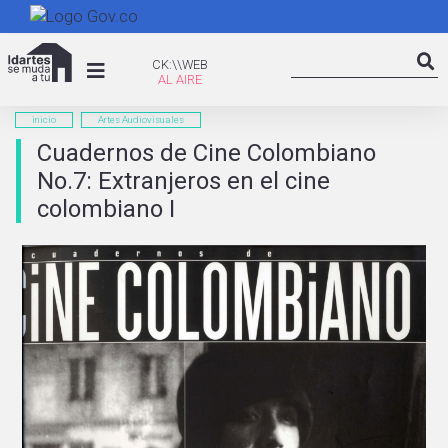
Pasar
al
Search
contenido
CK:\WEB
CK:\\WEB
Searc
principal
inicio
Artes Audiovisuales
Cuadernos de Cine Colombiano
No.7: Extranjeros en el cine
colombiano I