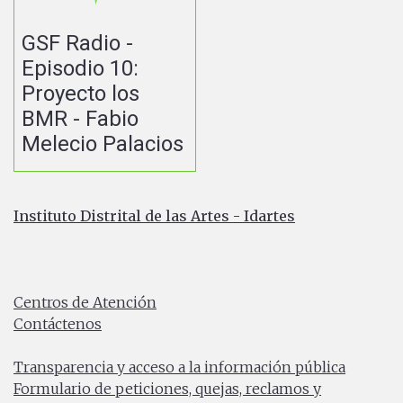
GSF Radio -
Episodio 10:
Proyecto los
BMR - Fabio
Melecio Palacios
Instituto Distrital de las Artes - Idartes
Carrera 8 No. 15 - 46 - Bogotá / Colombia
Horario de atención: Lunes a Viernes 7:00 a.m. a 4:30
p.m.
Centros de Atención
Contáctenos
PBX: (+57) 601 379 5750
Transparencia y acceso a la información pública
Formulario de peticiones, quejas, reclamos y