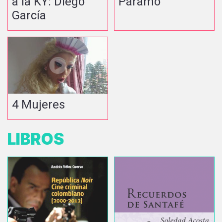
a la KY: Diego
Páramo
García
4 Mujeres
LIBROS