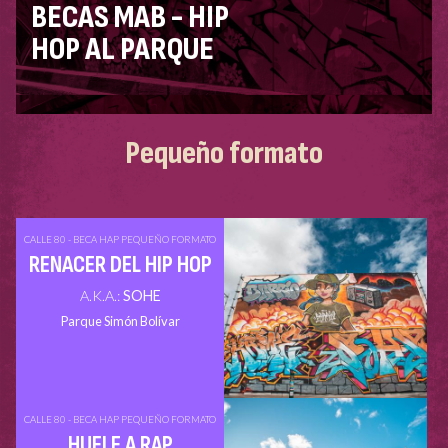
BECAS MAB - HIP
HOP AL PARQUE
Pequeño formato
CALLE 80 - BECA HAP PEQUEÑO FORMATO
RENACER DEL HIP HOP
A.K.A.:
SOHE
Parque Simón Bolívar
CALLE 80 - BECA HAP PEQUEÑO FORMATO
HUELE A RAP