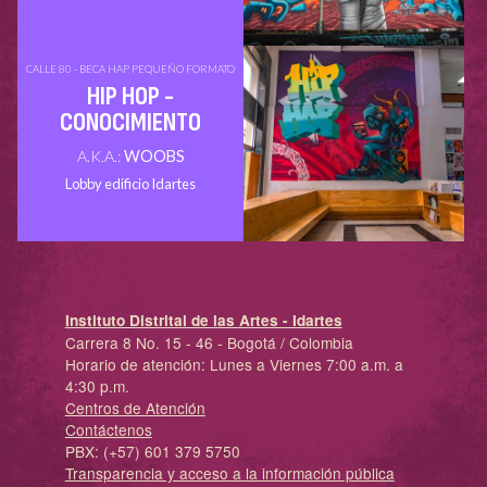
CALLE 80 - BECA HAP PEQUEÑO FORMATO
HIP HOP -
CONOCIMIENTO
A.K.A.:
WOOBS
Lobby edificio Idartes
Instituto Distrital de las Artes - Idartes
Carrera 8 No. 15 - 46 - Bogotá / Colombia
Horario de atención: Lunes a Viernes 7:00 a.m. a
4:30 p.m.
Centros de Atención
Contáctenos
PBX: (+57) 601 379 5750
Transparencia y acceso a la información pública