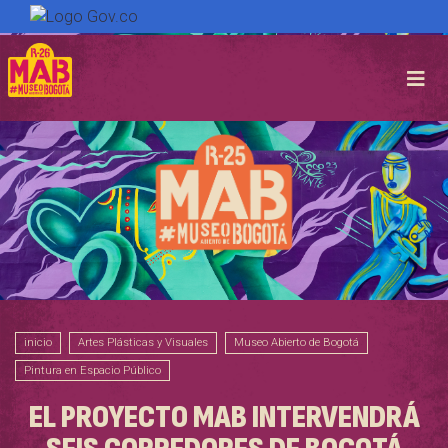
Pasar
al
contenido
principal
inicio
Artes Plásticas y Visuales
Museo Abierto de Bogotá
Pintura en Espacio Público
EL PROYECTO MAB INTERVENDRÁ