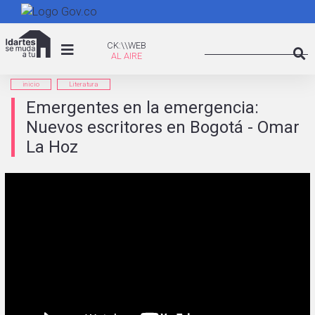
Pasar
al
Search
contenido
CK:\WEB
CK:\\WEB
principal
Searc
inicio
Literatura
Emergentes en la emergencia:
Nuevos escritores en Bogotá - Omar
La Hoz