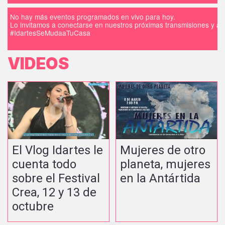
No hay más eventos programados en vivo para hoy.
Lo invitamos a conectarse en nuestros próximas transmisiones y a d
#IdartesSeMudaaTuCasa
VIDEOS
El Vlog Idartes le
Mujeres de otro
cuenta todo
planeta, mujeres
sobre el Festival
en la Antártida
Crea, 12 y 13 de
octubre