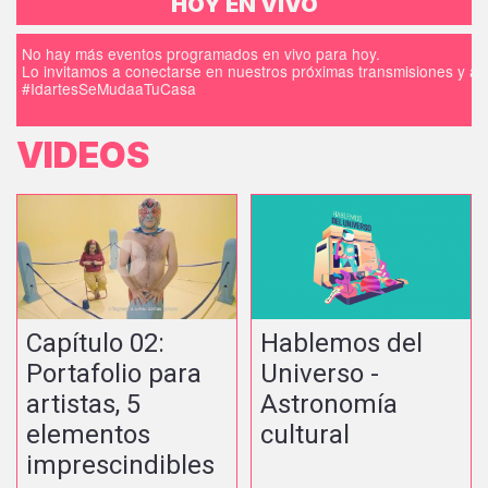
HOY EN VIVO
No hay más eventos programados en vivo para hoy.
Lo invitamos a conectarse en nuestros próximas transmisiones y a d
#IdartesSeMudaaTuCasa
VIDEOS
Capítulo 02:
Hablemos del
Portafolio para
Universo -
artistas, 5
Astronomía
elementos
cultural
imprescindibles