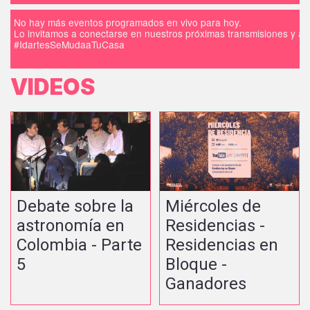
No hay más eventos programados en vivo para hoy.
Lo invitamos a conectarse en nuestros próximas transmisiones y a d
#IdartesSeMudaaTuCasa
VIDEOS
Debate sobre la
Miércoles de
astronomía en
Residencias -
Colombia - Parte
Residencias en
5
Bloque -
Ganadores