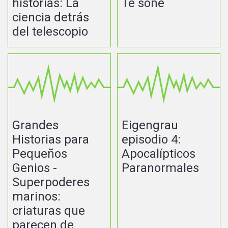
historias: La
Te soñé
ciencia detrás
del telescopio
Grandes
Eigengrau
Historias para
episodio 4:
Pequeños
Apocalípticos
Genios -
Paranormales
Superpoderes
marinos:
criaturas que
parecen de