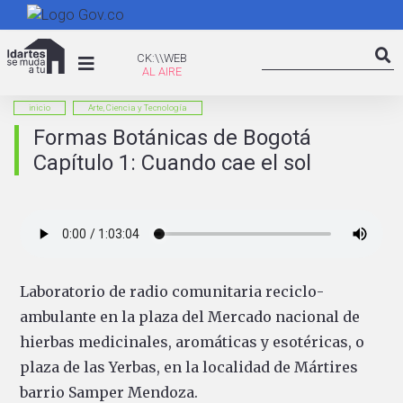
Pasar
al
Search
contenido
CK:\WEB
CK:\\WEB
Searc
principal
inicio
Arte, Ciencia y Tecnología
Formas Botánicas de Bogotá
Capítulo 1: Cuando cae el sol
Laboratorio de radio comunitaria reciclo-
ambulante en la plaza del Mercado nacional de
hierbas medicinales, aromáticas y esotéricas, o
plaza de las Yerbas, en la localidad de Mártires
barrio Samper Mendoza.