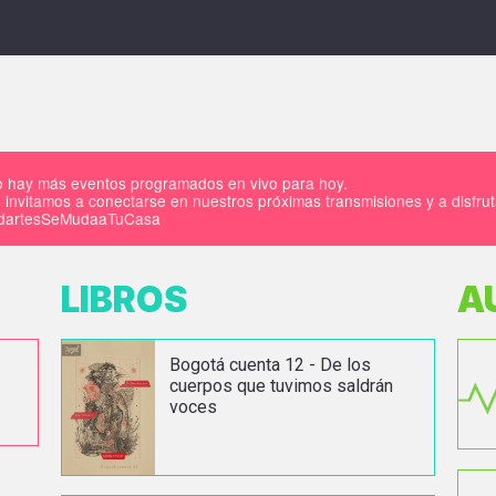
 hay más eventos programados en vivo para hoy.
 invitamos a conectarse en nuestros próximas transmisiones y a disfru
IdartesSeMudaaTuCasa
LIBROS
A
Bogotá cuenta 12 - De los
cuerpos que tuvimos saldrán
voces