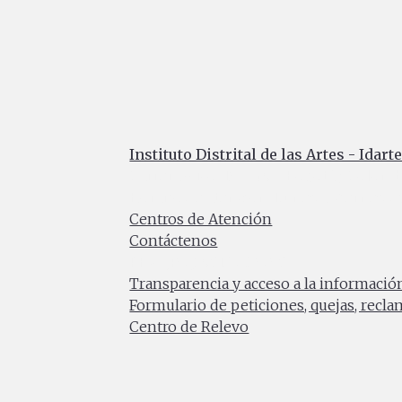
Instituto Distrital de las Artes - Idart
Carrera 8 No. 15 - 46 - Bogotá / Colomb
Horario de atención: Lunes a Viernes 7:0
Centros de Atención
Contáctenos
PBX: (+57) 601 379 5750
Transparencia y acceso a la informació
Formulario de peticiones, quejas, recl
Centro de Relevo