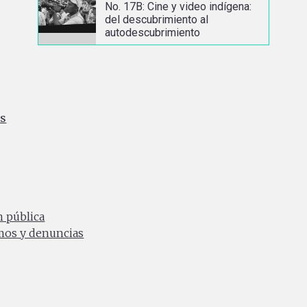
No. 17B: Cine y video indígena:
del descubrimiento al
autodescubrimiento
es
ia
0 a.m. a 4:30 p.m.
n pública
amos y denuncias