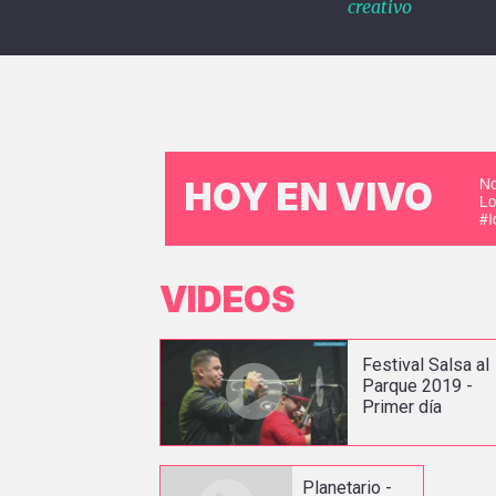
creativo
No
HOY EN VIVO
Lo
#
VIDEOS
Festival Salsa al
Parque 2019 -
Primer día
Planetario -