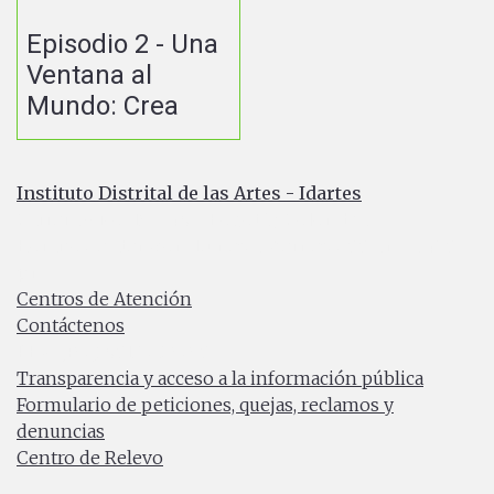
Episodio 2 - Una
Ventana al
Mundo: Crea
Instituto Distrital de las Artes - Idartes
Carrera 8 No. 15 - 46 - Bogotá / Colombia
Horario de atención: Lunes a Viernes 7:00 a.m. a 4:30
p.m.
Centros de Atención
Contáctenos
PBX: (+57) 601 379 5750
Transparencia y acceso a la información pública
Formulario de peticiones, quejas, reclamos y
denuncias
Centro de Relevo