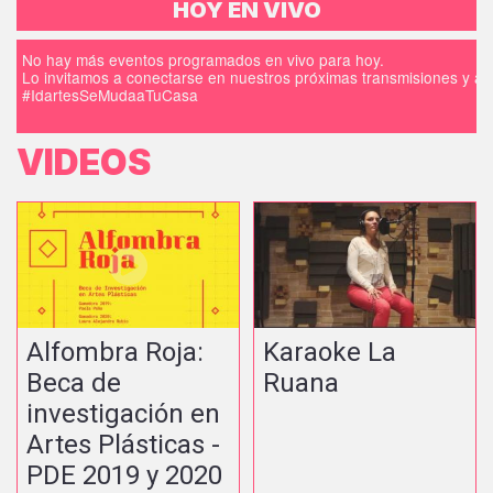
HOY EN VIVO
No hay más eventos programados en vivo para hoy.
Lo invitamos a conectarse en nuestros próximas transmisiones y a d
#IdartesSeMudaaTuCasa
VIDEOS
Alfombra Roja:
Karaoke La
Beca de
Ruana
investigación en
Artes Plásticas -
PDE 2019 y 2020