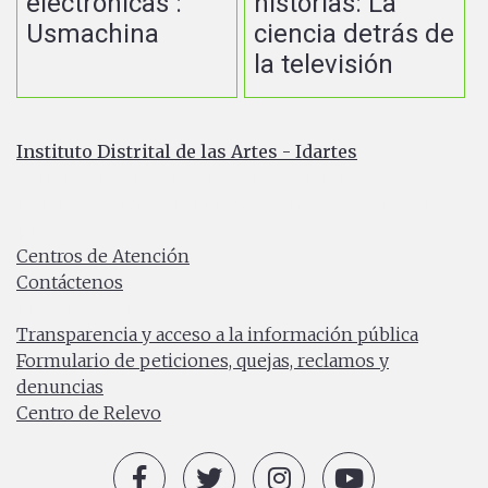
electrónicas :
historias: La
Usmachina
ciencia detrás de
la televisión
Instituto Distrital de las Artes - Idartes
Carrera 8 No. 15 - 46 - Bogotá / Colombia
Horario de atención: Lunes a Viernes 7:00 a.m. a 4:30
p.m.
Centros de Atención
Contáctenos
PBX: (+57) 601 379 5750
Transparencia y acceso a la información pública
Formulario de peticiones, quejas, reclamos y
denuncias
Centro de Relevo