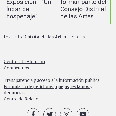
Exposición - "Un
formar parte del
lugar de
Consejo Distrital
hospedaje"
de las Artes
Instituto Distrital de las Artes - Idartes
Carrera 8 No. 15 - 46 - Bogotá / Colombia
Horario de atención: Lunes a Viernes 7:00 a.m. a 4:30
p.m.
Centros de Atención
Contáctenos
PBX: (+57) 601 379 5750
Transparencia y acceso a la información pública
Formulario de peticiones, quejas, reclamos y
denuncias
Centro de Relevo