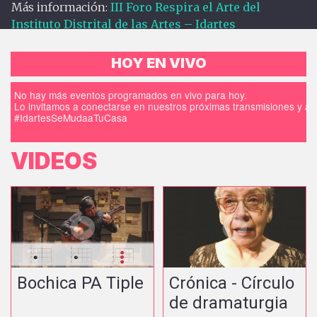
Más información:
III Foro Respira el Arte del
Instituto Distrital de las Artes – Idartes
HOY EN VIVO
No hay más eventos programados en vivo para hoy.
Lo invitamos a conectarse en nuestros próximas transmisiones y a d
#IdartesSeMudaaTuCasa
VIDEOS
Bochica PA Tiple
Crónica - Círculo
de dramaturgia