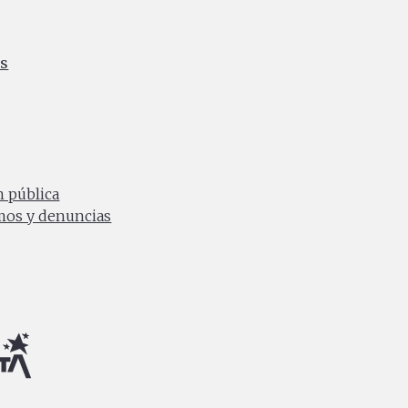
es
ia
0 a.m. a 4:30 p.m.
n pública
amos y denuncias