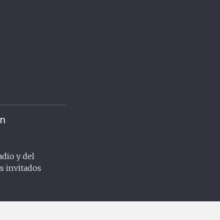
ón
adio y del
s invitados