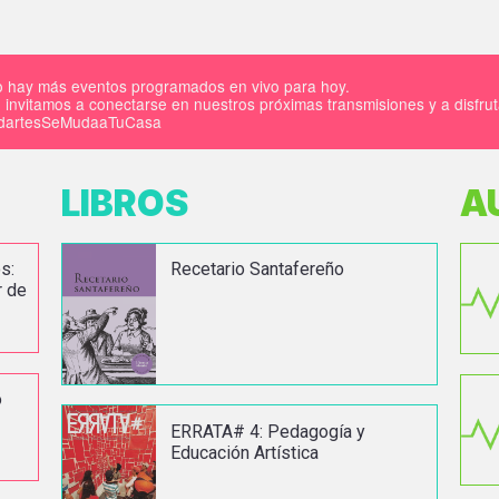
 hay más eventos programados en vivo para hoy.
 invitamos a conectarse en nuestros próximas transmisiones y a disfru
IdartesSeMudaaTuCasa
LIBROS
A
s:
Recetario Santafereño
r de
o
ERRATA# 4: Pedagogía y
Educación Artística