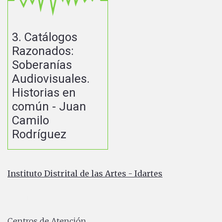
3. Catálogos
Razonados:
Soberanías
Audiovisuales.
Historias en
común - Juan
Camilo
Rodríguez
Instituto Distrital de las Artes - Idartes
Carrera 8 No. 15 - 46 - Bogotá / Colombia
Horario de atención: Lunes a Viernes 7:00 a.m. a 4:30
p.m.
Centros de Atención