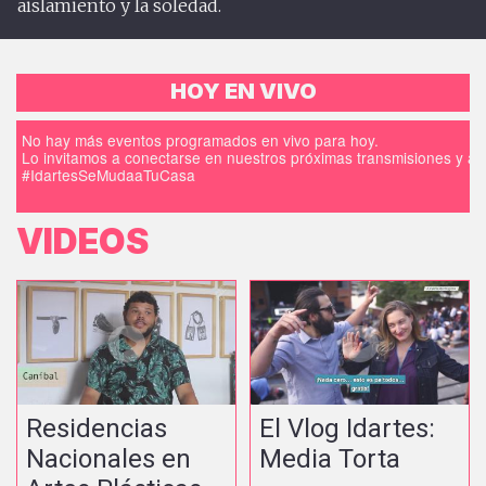
aislamiento y la soledad.
HOY EN VIVO
No hay más eventos programados en vivo para hoy.
Lo invitamos a conectarse en nuestros próximas transmisiones y a d
#IdartesSeMudaaTuCasa
VIDEOS
Residencias
El Vlog Idartes:
Nacionales en
Media Torta