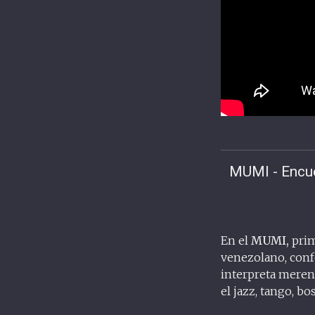
MUMI - Encue
En el
MUMI,
prim
venezolano, conf
interpreta mereng
el jazz, tango, bo