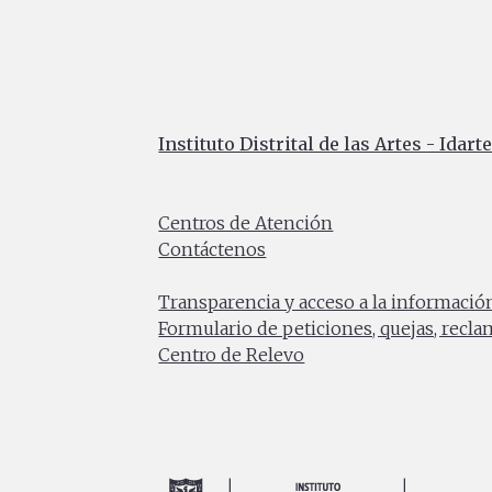
Instituto Distrital de las Artes - Idart
Carrera 8 No. 15 - 46 - Bogotá / Colomb
Horario de atención: Lunes a Viernes 7:0
Centros de Atención
Contáctenos
PBX: (+57) 601 379 5750
Transparencia y acceso a la informació
Formulario de peticiones, quejas, recl
Centro de Relevo