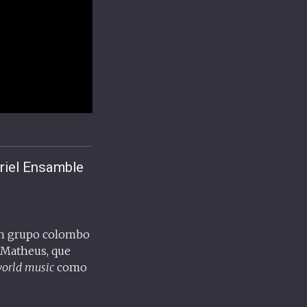
riel Ensamble
un grupo colombo
 Matheus, que
orld music
como