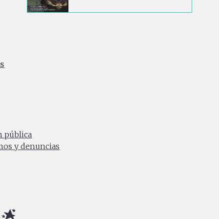
es
ia
0 a.m. a 4:30 p.m.
n pública
amos y denuncias