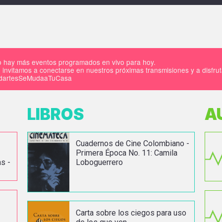
 hay más eventos programados en vivo para hoy.
 invitamos a conectarse en nuestros próximas transmisiones y a disfru
IdartesSeMudaaTuCasa
LIBROS
A
Cuadernos de Cine Colombiano -
Primera Época No. 11: Camila
s -
Loboguerrero
Carta sobre los ciegos para uso