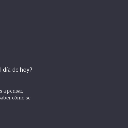
l día de hoy?
s a pensar,
 saber cómo se