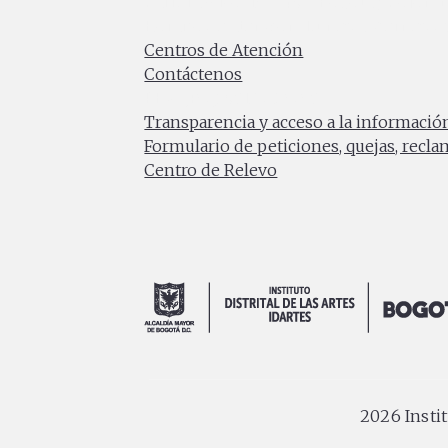
Carrera 8 No. 15 - 46 - Bogotá / Colomb
Horario de atención: Lunes a Viernes 7:0
Centros de Atención
Contáctenos
PBX: (+57) 601 379 5750
Transparencia y acceso a la informació
Formulario de peticiones, quejas, recl
Centro de Relevo
2026 Instit