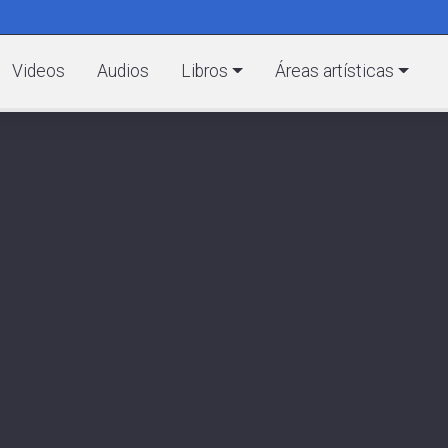
Pasar
al
C
contenido
Videos
Audios
Libros
Áreas artísticas
principal