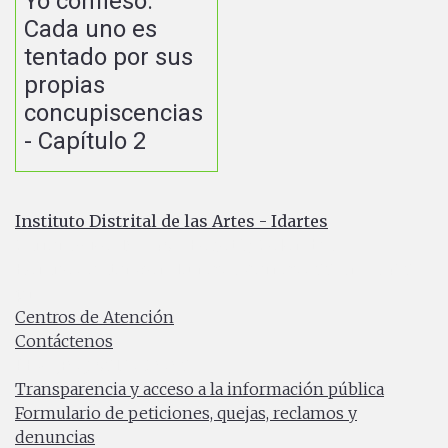
Yo confieso:
Cada uno es
tentado por sus
propias
concupiscencias
- Capítulo 2
Instituto Distrital de las Artes - Idartes
Carrera 8 No. 15 - 46 - Bogotá / Colombia
Horario de atención: Lunes a Viernes 7:00 a.m. a 4:30
p.m.
Centros de Atención
Contáctenos
PBX: (+57) 601 379 5750
Transparencia y acceso a la información pública
Formulario de peticiones, quejas, reclamos y
denuncias