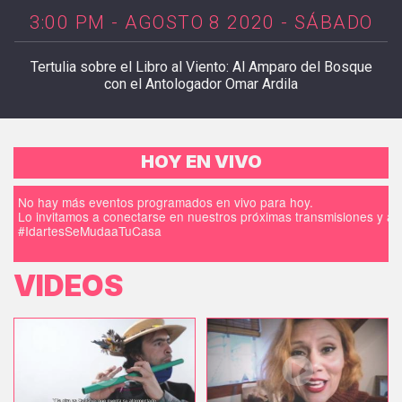
3:00 PM - AGOSTO 8 2020 - SÁBADO
Tertulia sobre el Libro al Viento: Al Amparo del Bosque
con el Antologador Omar Ardila
HOY EN VIVO
No hay más eventos programados en vivo para hoy.
Lo invitamos a conectarse en nuestros próximas transmisiones y a d
#IdartesSeMudaaTuCasa
VIDEOS