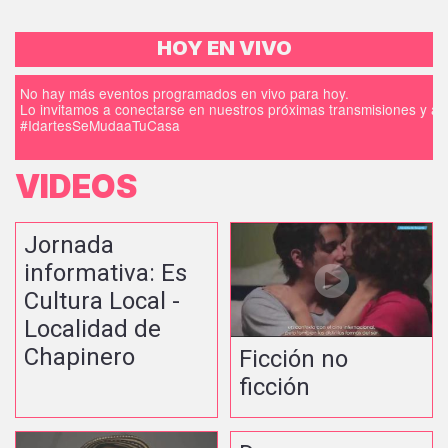
HOY EN VIVO
No hay más eventos programados en vivo para hoy.
Lo invitamos a conectarse en nuestros próximas transmisiones y a d
#IdartesSeMudaaTuCasa
VIDEOS
Jornada
informativa: Es
Cultura Local -
Localidad de
Chapinero
Ficción no
ficción