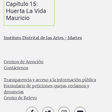
Capítulo 15:
Huerta La Vida
Mauricio
Instituto Distrital de las Artes - Idartes
Carrera 8 No. 15 - 46 - Bogotá / Colombia
Horario de atención: Lunes a Viernes 7:00 a.m. a 4:30
p.m.
Centros de Atención
Contáctenos
PBX: (+57) 601 379 5750
Transparencia y acceso a la información pública
Formulario de peticiones, quejas, reclamos y
denuncias
Centro de Relevo